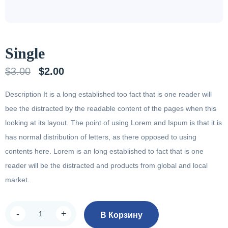
Single
Первоначальная
Текущая
$
3.00
$
2.00
цена
цена:
Description It is a long established too fact that is one reader will
составляла
$2.00.
bee the distracted by the readable content of the pages when this
$3.00.
looking at its layout. The point of using Lorem and Ispum is that it is
has normal distribution of letters, as there opposed to using
contents here. Lorem is an long established to fact that is one
reader will be the distracted and products from global and local
market.
Количество
-
+
В Корзину
товара