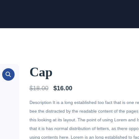
Cap
Первоначальная
Текущая
$
18.00
$
16.00
цена
цена:
Description It is a long established too fact that is one re
составляла
$16.00.
bee the distracted by the readable content of the page
$18.00.
this looking at its layout. The point of using Lorem and 
that it is has normal distribution of letters, as there opp
using contents here. Lorem is an long established to fact