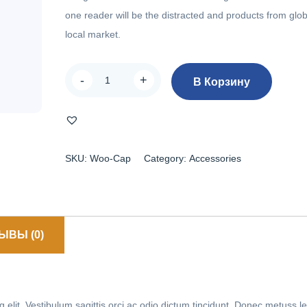
one reader will be the distracted and products from glo
local market.
Количество
-
+
В Корзину
товара
Cap
SKU:
Woo-Cap
Category:
Accessories
ЫВЫ (0)
 elit. Vestibulum sagittis orci ac odio dictum tincidunt. Donec metuss l