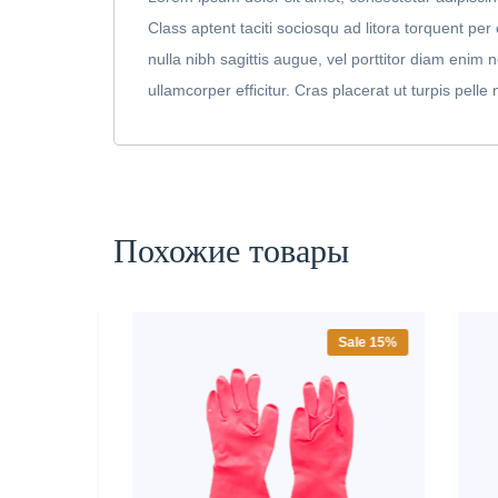
Class aptent taciti sociosqu ad litora torquent pe
nulla nibh sagittis augue, vel porttitor diam eni
ullamcorper efficitur. Cras placerat ut turpis pelle
Похожие товары
Sale 10%
Sale 15%