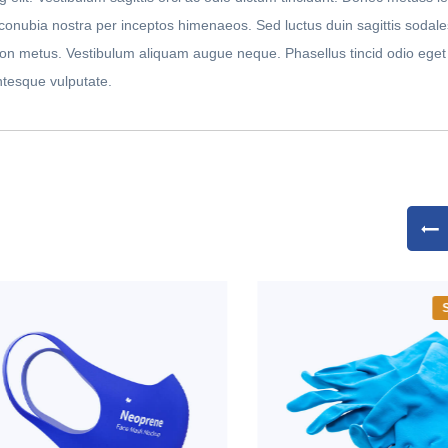
r conubia nostra per inceptos himenaeos. Sed luctus duin sagittis sodale
m non metus. Vestibulum aliquam augue neque. Phasellus tincid odio eget
 ntesque vulputate.
Sal