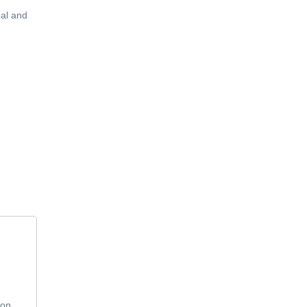
bal and
eon.