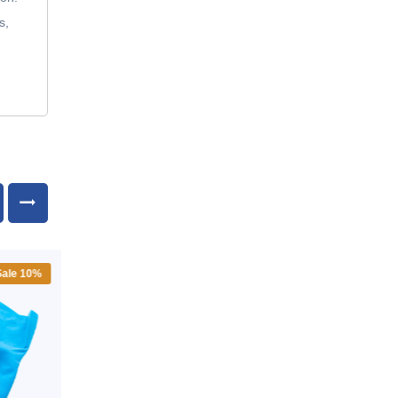
s,
e 10%
Sale 10%