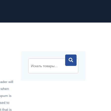
ader will
s when
Ispum is
osed to
 that is